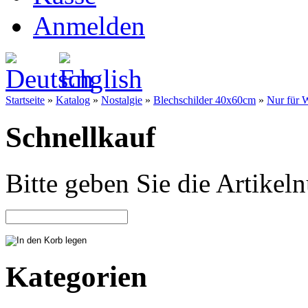
Anmelden
Startseite
»
Katalog
»
Nostalgie
»
Blechschilder 40x60cm
»
Nur für W
Schnellkauf
Bitte geben Sie die Artike
Kategorien